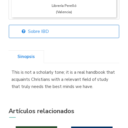
Librería Perelló
(Valencia)
Sobre IBD
Librería Elías
(Asturias)
Sinopsis
This is not a scholarly tone; it is a real handbook that
Librería Kolima
acquaints Christians with a relevant field of study
(Madrid)
that truly needs the best minds we have.
Artículos relacionados
Librería Proteo
(Málaga)