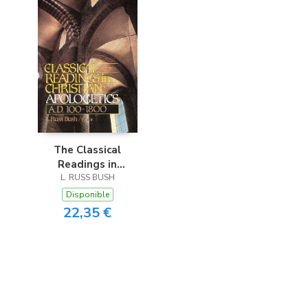
The Classical
Readings in
L. RUSS BUSH
Christian
Apologetics
Disponible
22,35 €