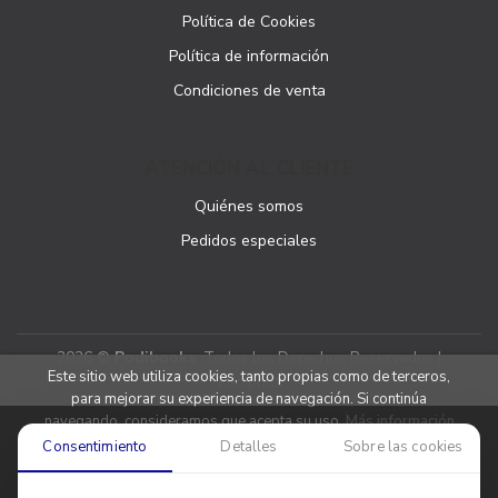
Política de Cookies
Política de información
Condiciones de venta
ATENCIÓN AL CLIENTE
Quiénes somos
Pedidos especiales
2026 ©
Podibooks
. Todos los Derechos Reservados |
Este sitio web utiliza cookies, tanto propias como de terceros,
Podiprint
para mejorar su experiencia de navegación. Si continúa
navegando, consideramos que acepta su uso.
Más información
Consentimiento
Detalles
Sobre las cookies
Aceptar cookies
Denegar