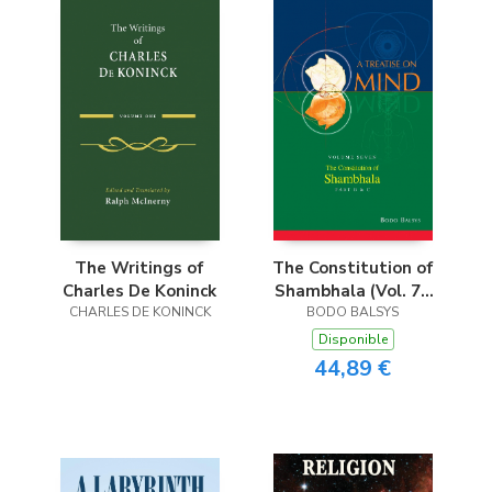
The Constitution of
The Writings of
Shambhala (Vol. 7B
Charles De Koninck
of a Treatise on
BODO BALSYS
CHARLES DE KONINCK
Mind)
Disponible
44,89 €