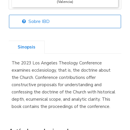
(Valencia)
Sobre IBD
Librería Elías
(Asturias)
Sinopsis
The 2023 Los Angeles Theology Conference
Librería Kolima
examines ecclesiology, that is, the doctrine about
(Madrid)
the Church. Conference contributions offer
constructive proposals for understanding and
confessing the doctrine of the Church with historical
depth, ecumenical scope, and analytic clarity. This
Librería Proteo
book contains the proceedings of the conference.
(Málaga)