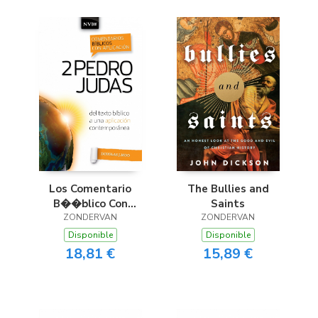
Los Comentario
The Bullies and
B��blico Con
Saints
Aplicaci��n NVI 2
ZONDERVAN
ZONDERVAN
Pedro Y Judas
Disponible
Disponible
18,81 €
15,89 €