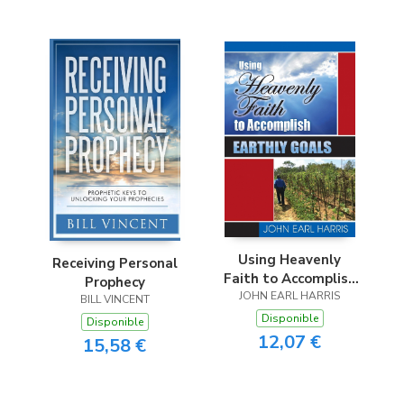
Using Heavenly
Receiving Personal
Faith to Accomplish
Prophecy
JOHN EARL HARRIS
Earthly Goals
BILL VINCENT
Disponible
Disponible
12,07 €
15,58 €