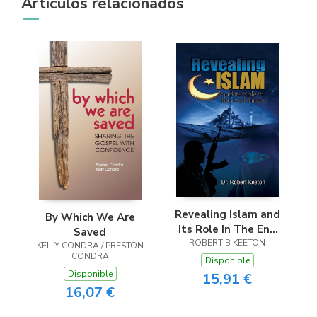
Artículos relacionados
Revealing Islam and
By Which We Are
Its Role In The End
Saved
ROBERT B KEETON
Times
KELLY CONDRA / PRESTON
CONDRA
Disponible
Disponible
15,91 €
16,07 €