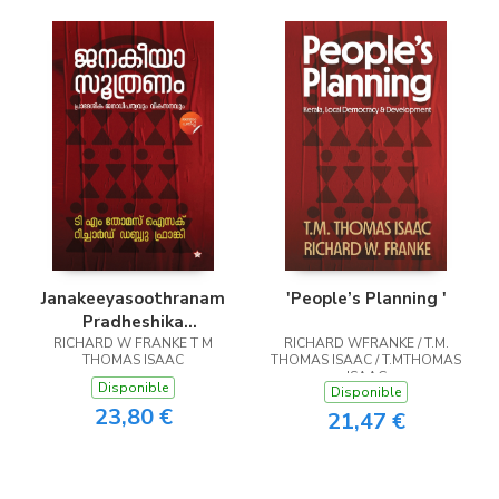
Janakeeyasoothranam
'People’s Planning '
Pradheshika
RICHARD W FRANKE T M
janadhipathyavum
RICHARD WFRANKE / T.M.
THOMAS ISAAC
THOMAS ISAAC / T.MTHOMAS
vikasanavum
ISAAC
Disponible
Disponible
23,80 €
21,47 €