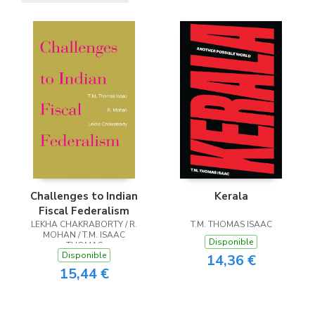
Challenges to Indian
Kerala
Fiscal Federalism
LEKHA CHAKRABORTY / R.
T.M. THOMAS ISAAC
MOHAN / T.M. ISAAC
Disponible
THOMAS
Disponible
14,36 €
15,44 €