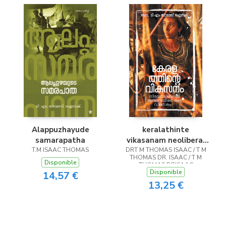
Alappuzhayude
keralathinte
samarapatha
vikasanam neoliberal
T.M ISAAC THOMAS
DRT M THOMAS ISAAC / T M
agendakku oru
THOMAS DR. ISAAC / T M
vimarsham
Disponible
THOMAS DRISAAC
Disponible
14,57 €
13,25 €