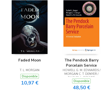
Faded Moon
The Pendock Barry
Porcelain Service
T. L. MORGAN
HOWELL G. M. EDWARDS /
MORGAN C. T. DENYER /
Disponible
RACHEL L. DENYER
Disponible
10,97 €
48,50 €