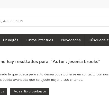
En inglés
Libros infantiles
Novedades
Búsqueda a
,
no hay resultados para: "Autor : jesenia brooks"
do lo que busca pero si lo desea pude ponerse en contacto con nosotro
squeda avanzada que se ajuste mejor a sus criterios.
ada
Pedir el libro que busco