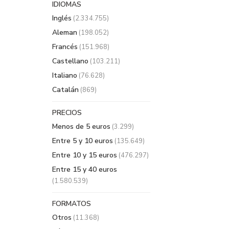
IDIOMAS
Inglés
(2.334.755)
Aleman
(198.052)
Francés
(151.968)
Castellano
(103.211)
Italiano
(76.628)
Catalán
(869)
PRECIOS
Menos de 5 euros
(3.299)
Entre 5 y 10 euros
(135.649)
Entre 10 y 15 euros
(476.297)
Entre 15 y 40 euros
(1.580.539)
FORMATOS
Otros
(11.368)