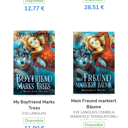
Disponible
28,51 €
12,77 €
Mein Freund markiert
My Boyfriend Marks
Bäume
Trees
EVE LANGLAIS / DANIELA
EVE LANGLAIS
MANSFIELD TRANSLATIONS /
Disponible
NOËLLE-SOPHIE
Disponible
NIEDERBERGER