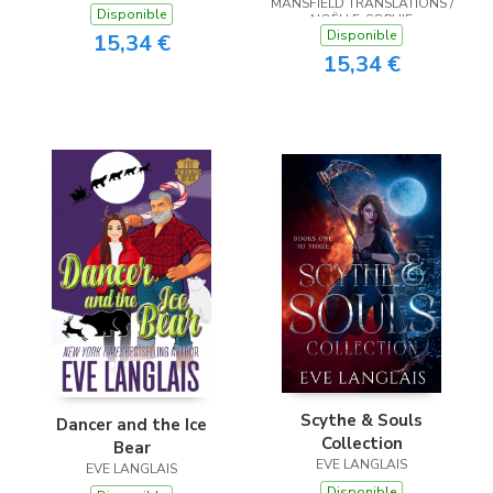
MANSFIELD TRANSLATIONS /
Disponible
NOËLLE-SOPHIE
Disponible
NIEDERBERGER
15,34 €
15,34 €
Scythe & Souls
Dancer and the Ice
Collection
Bear
EVE LANGLAIS
EVE LANGLAIS
Disponible