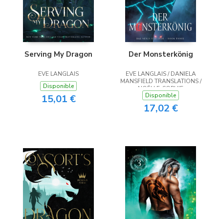
Serving My Dragon
Der Monsterkönig
EVE LANGLAIS
EVE LANGLAIS / DANIELA
MANSFIELD TRANSLATIONS /
Disponible
NOËLLE-SOPHIE
Disponible
NIEDERBERGER
15,01 €
17,02 €