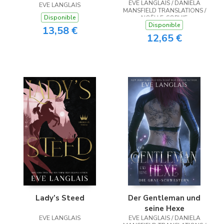
EVE LANGLAIS / DANIELA
EVE LANGLAIS
MANSFIELD TRANSLATIONS /
Disponible
NOËLLE-SOPHIE
Disponible
NIEDERBERGER
13,58 €
12,65 €
Lady’s Steed
Der Gentleman und
seine Hexe
EVE LANGLAIS
EVE LANGLAIS / DANIELA