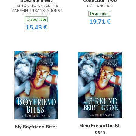
Spezialeinheit
Collection Two
EVE LANGLAIS / DANIELA
EVE LANGLAIS
MANSFIELD TRANSLATIONS /
Disponible
NOËLLE-SOPHIE
Disponible
NIEDERBERGER
19,71 €
15,43 €
Mein Freund beißt
My Boyfriend Bites
gern