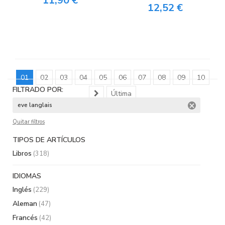
11,90 €
12,52 €
01
02
03
04
05
06
07
08
09
10
FILTRADO POR:
Última
eve langlais
Quitar filtros
TIPOS DE ARTÍCULOS
Libros
(318)
IDIOMAS
Inglés
(229)
Aleman
(47)
Francés
(42)